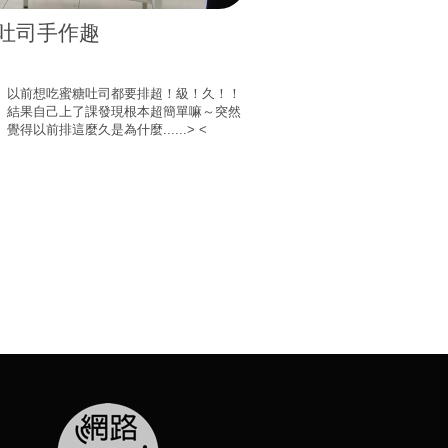
吐司手作趣
以前想吃蜜糖吐司都要排超！級！久！！
結果自己上了課發現根本超簡單嘛～突然
覺得以前排這麼久是為什麼......> <