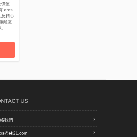
於價值
 eros
以及精心
距離互
半。
NTACT US
絡我們
ros@ek21.com