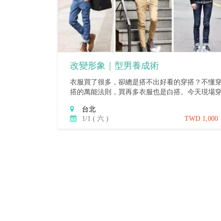
改變形象｜型男養成術
衣服買了很多，卻總是搭不出好看的穿搭？不懂
搭的萬能法則，買再多衣服也是白搭。今天現場
搭教學，趕緊一起來共襄盛舉！
台北
1/1 ( 六 )
TWD 1,000