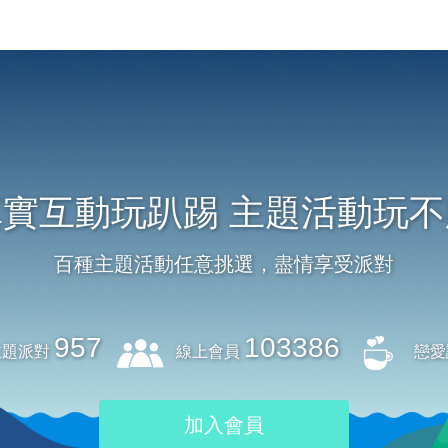
真實互動玩趴踢 主題活動玩不
百種主題活動任意挑選，盡情享受派對
957
103386
題派對
線上會員
戀愛
加入會員