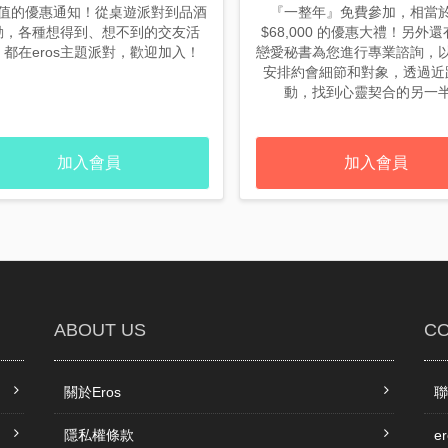
值的優惠通知！從桌遊派對到品酒
『一整年』免費參加，相當
動，各種想得到、想不到的交友活
$68,000 的優惠大禮！另外還有
！都在eros主題派對，歡迎加入！
戀愛秘書為您進行專業諮詢，
安排約會細節和對象，透過近
動，找到心靈契合的另一
加入會員
加入會員
ABOUT US
CO
關於Eros
聯
隱私權條款
e