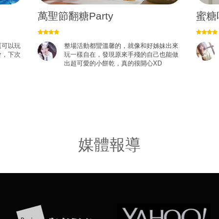
萬聖節翻糖Party
蜜糖
還可以玩
整場活動都蠻溫馨的，就像和好姊妹出來
會，下次
玩一樣自在，發現原來手殘的自己也能做
出超可愛的小餅乾，真的很開心XD
媒體報導